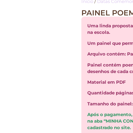
Início
/
Datas Comemor
PAINEL POE
Uma linda proposta 
na escola.
Um painel que permi
Arquivo contém: Pa
Painel contém poem
desenhos de cada c
Material em PDF
Quantidade páginas
Tamanho do painel
Após o pagamento, 
na aba “MINHA CONT
cadastrado no site.