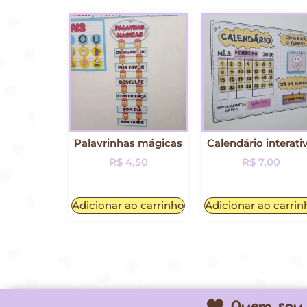
Palavrinhas mágicas
Calendário interati
R$
4,50
R$
7,00
Adicionar ao carrinho
Adicionar ao carrin
Quem sou