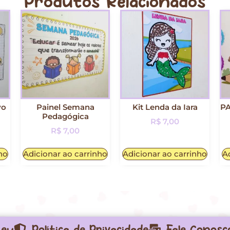
Produtos Relacionados
vo
Painel Semana
Kit Lenda da Iara
PA
Pedagógica
R$
7,00
R$
7,00
ho
Adicionar ao carrinho
Adicionar ao carrinho
A
 eu
Política de Privacidade
Fale Conosc