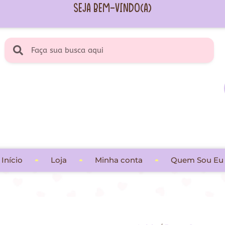
Seja Bem-vindo(a)
Início
Loja
Minha conta
Quem Sou Eu