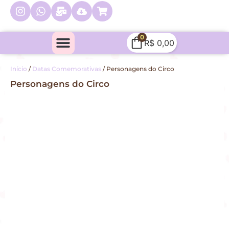
0
R$
0,00
Minha conta
Quem Sou Eu
Início
/
Datas Comemorativas
/ Personagens do Circo
Personagens do Circo