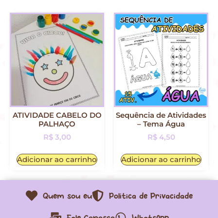
ATIVIDADE CABELO DO
Sequência de Atividades
PALHAÇO
– Tema Água
R$
3,00
R$
4,50
Adicionar ao carrinho
Adicionar ao carrinho
Quem sou eu
Política de Privacidade
Fale Conosco
WhatsApp