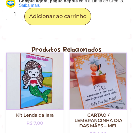
Compre agora, pague depois
com a Linha de Crédito.
Saiba mais
Adicionar ao carrinho
Produtos Relacionados
Kit Lenda da Iara
CARTÃO /
LEMBRANCINHA DIA
R$
7,00
DAS MÃES – MEL