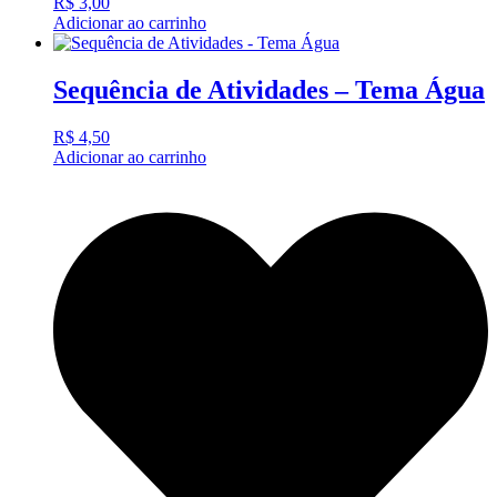
R$
3,00
Adicionar ao carrinho
Sequência de Atividades – Tema Água
R$
4,50
Adicionar ao carrinho