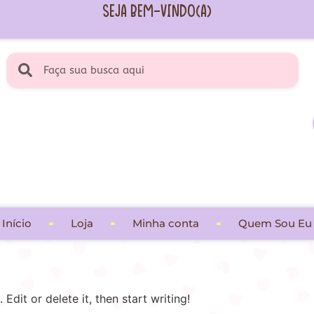
Seja Bem-vindo(a)
Início
Loja
Minha conta
Quem Sou Eu
Edit or delete it, then start writing!