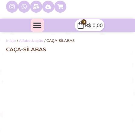
0
R$
0,00
Minha conta
Quem Sou Eu
Início
/
Alfabetização
/ CAÇA-SÍLABAS
CAÇA-SÍLABAS